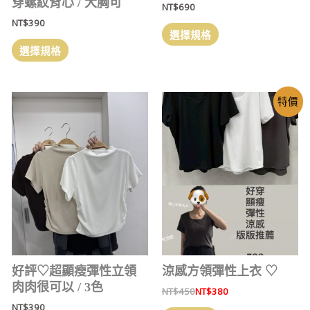
穿螺紋背心 / 大胸可
NT$
690
NT$
390
選擇規格
選擇規格
特價
好評‎♡超顯瘦彈性立領
涼感方領彈性上衣 ‎♡
肉肉很可以 / 3色
NT$
450
NT$
380
NT$
390