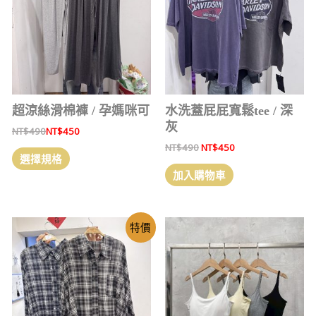
超涼絲滑棉褲 / 孕媽咪可
水洗蓋屁屁寬鬆tee / 深
灰
NT$
490
NT$
450
NT$
490
NT$
450
選擇規格
加入購物車
特價