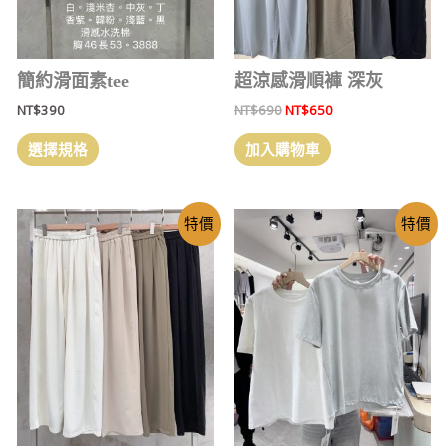
簡約滑面素tee
超涼感滑順褲 深灰
NT$
390
NT$
690
NT$
650
選擇規格
加入購物車
特價
特價