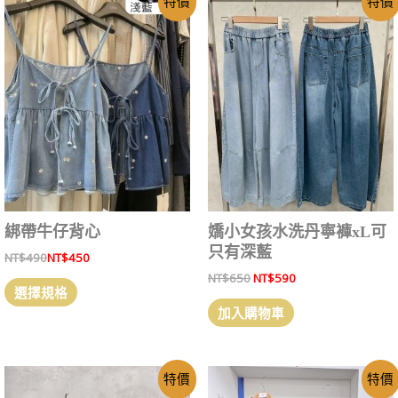
特價
特價
綁帶牛仔背心
嬌小女孩水洗丹寧褲xL可
只有深藍
NT$
490
NT$
450
NT$
650
NT$
590
選擇規格
加入購物車
特價
特價