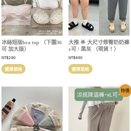
冰絲短版bra top （下圍36
大推 🌟 大尺寸修臀奶奶褲
可 加大版）
x可 / 黑灰 （現貨！）
NT$
290
NT$
690
選擇規格
選擇規格
特價