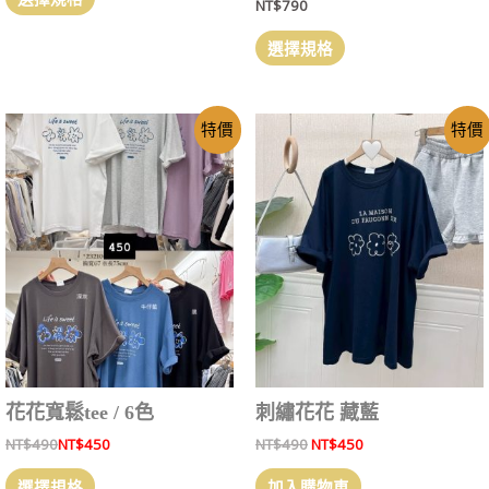
NT$
790
選擇規格
特價
特價
花花寬鬆tee / 6色
刺繡花花 藏藍
NT$
490
NT$
450
NT$
490
NT$
450
選擇規格
加入購物車