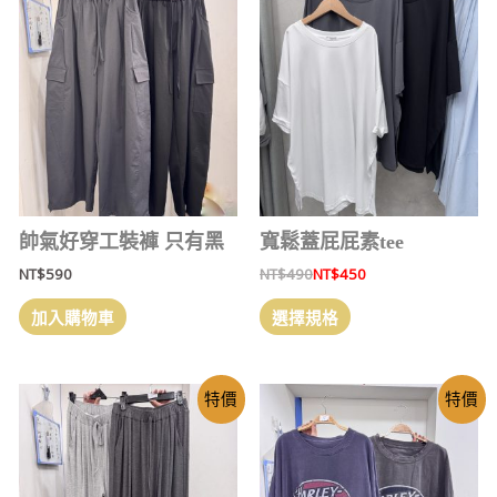
帥氣好穿工裝褲 只有黑
寬鬆蓋屁屁素tee
NT$
590
NT$
490
NT$
450
加入購物車
選擇規格
特價
特價