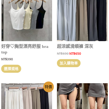
好穿‎♡胸型漂亮舒服 bra
超涼感滑順褲 深灰
top
NT$
690
NT$
650
NT$
390
加入購物車
選擇規格
特價