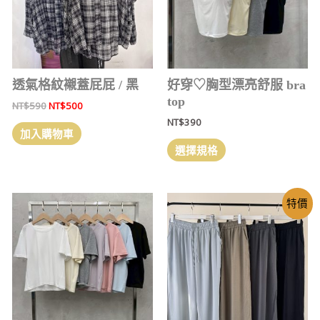
透氣格紋襯蓋屁屁 / 黑
好穿‎♡胸型漂亮舒服 bra
top
NT$
590
NT$
500
NT$
390
加入購物車
選擇規格
特價