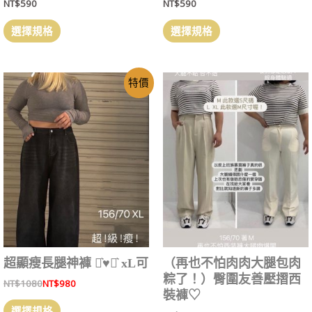
NT$
590
NT$
590
選擇規格
選擇規格
特價
超顯瘦長腿神褲 ⋆͛♥︎⋆͛ xL可
（再也不怕肉肉大腿包肉
粽了！）臀圍友善壓摺西
NT$
1080
NT$
980
裝褲♡
選擇規格