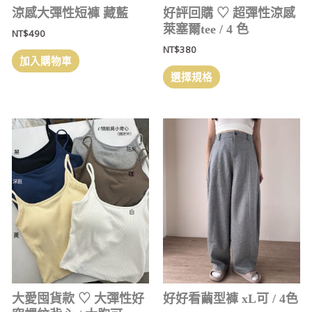
涼感大彈性短褲 藏藍
好評回購 ‎♡ 超彈性涼感
萊塞爾tee / 4 色
NT$
490
NT$
380
加入購物車
選擇規格
大愛囤貨款 ‎♡ 大彈性好
好好看繭型褲 xL可 / 4色