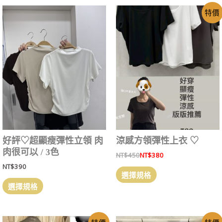
特價
好評‎♡超顯瘦彈性立領 肉
涼感方領彈性上衣 ‎♡
肉很可以 / 3色
NT$
450
NT$
380
NT$
390
選擇規格
選擇規格