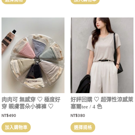
肉肉可 無感穿 ‎♡ 極度好
好評回購 ‎♡ 超彈性涼感萊
穿 親膚雲朵小褲褲 ‎♡
塞爾tee / 4 色
NT$
490
NT$
380
加入購物車
選擇規格