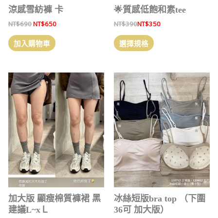
涼感雪紡褲 卡
🌟質感低飽和素tee
NT$
690
NT$
650
NT$
390
NT$
350
加入購物車
選擇規格
加大版 顯瘦棉質褲裙 黑
冰絲短版bra top （下圍
建議L~xＬ
36可 加大版）