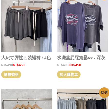
大尺寸彈性西裝短褲 / 4色
水洗蓋屁屁寬鬆tee / 深灰
NT$
490
NT$
450
NT$
490
NT$
450
選擇規格
加入購物車
特價