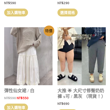
NT$
590
NT$
290
加入購物車
選擇規格
特價
彈性仙女裙 / 白
大推 🌟 大尺寸修臀奶奶
褲 x可 / 黑灰 （現貨！）
NT$
590
NT$
550
NT$
690
加入購物車