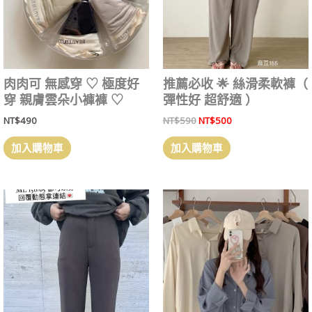
肉肉可 無感穿 ‎♡ 極度好
推薦必收 🌟 絲滑柔軟褲（
穿 親膚雲朵小褲褲 ‎♡
彈性好 超舒適 ）
NT$
490
NT$
590
NT$
500
加入購物車
加入購物車