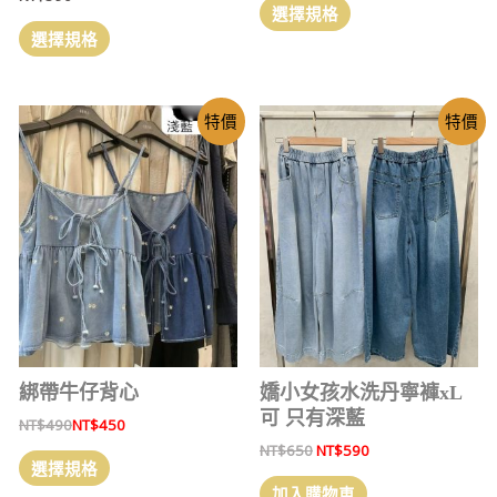
選擇規格
選擇規格
特價
特價
綁帶牛仔背心
嬌小女孩水洗丹寧褲xL
可 只有深藍
NT$
490
NT$
450
NT$
650
NT$
590
選擇規格
加入購物車