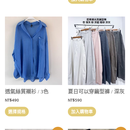
透氣絲質襯衫 / 3色
夏日可以穿繭型褲 / 深灰
NT$
490
NT$
590
選擇規格
加入購物車