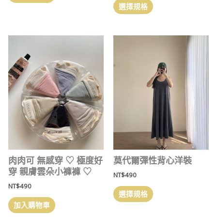
選擇規格
肉肉可 無感穿 ‎♡ 極度好
莫代爾彈性背心洋裝
穿 親膚雲朵小褲褲 ‎♡
NT$
490
NT$
490
選擇規格
加入購物車