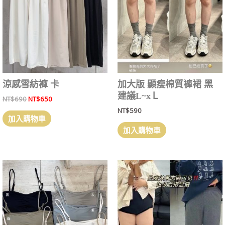
涼感雪紡褲 卡
加大版 顯瘦棉質褲裙 黑
建議L~xＬ
NT$
690
NT$
650
NT$
590
加入購物車
加入購物車