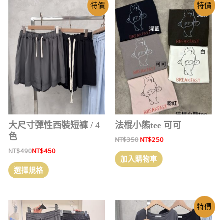
特價
特價
大尺寸彈性西裝短褲 / 4
法棍小熊tee 可可
色
NT$
350
NT$
250
NT$
490
NT$
450
加入購物車
選擇規格
特價