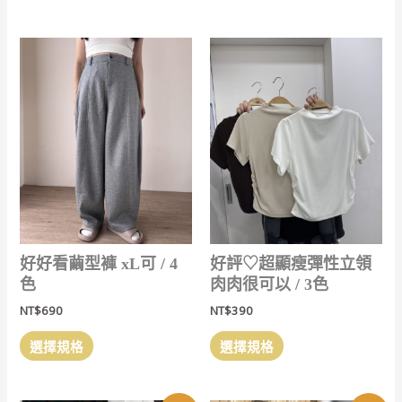
品
品
有
有
多
多
種
種
款
款
式。
式。
可
可
在
在
產
產
品
品
頁
頁
面
面
選
選
好好看繭型褲 xL可 / 4
好評‎♡超顯瘦彈性立領
擇
擇
色
肉肉很可以 / 3色
選
選
NT$
690
NT$
390
項
項
此
此
選擇規格
選擇規格
產
產
品
品
有
有