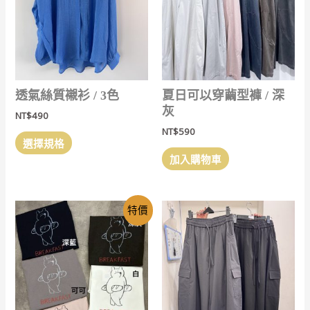
在
產
品
頁
面
選
透氣絲質襯衫 / 3色
夏日可以穿繭型褲 / 深
擇
灰
NT$
490
選
NT$
590
此
項
選擇規格
產
加入購物車
品
有
多
特價
種
款
式。
可
在
產
品