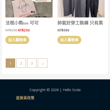
頁
面
選
擇
法棍小熊tee 可可
帥氣好穿工裝褲 只有黑
選
原
目
NT$
350
NT$
250
NT$
590
項
始
前
價
價
加入購物車
加入購物車
格：
格：
NT$350。
NT$250。
1
2
3
→
Copyright © 2026 | Hello Soda
退換貨政策