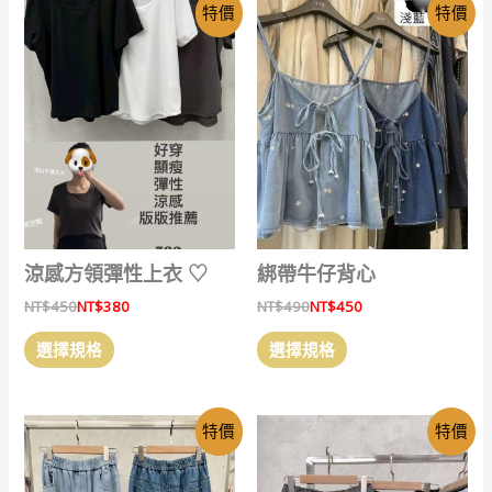
特價
特價
多
多
種
種
款
款
式。
式。
可
可
在
在
產
產
品
品
頁
頁
面
面
選
選
涼感方領彈性上衣 ‎♡
綁帶牛仔背心
擇
擇
NT$
450
NT$
380
NT$
490
NT$
450
選
選
此
此
項
項
選擇規格
選擇規格
產
產
品
品
有
有
特價
特價
多
多
種
種
款
款