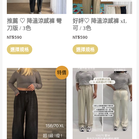
推薦 ‎♡ 降溫涼感褲 彎
好評‎♡ 降溫涼感褲 xL
刀版 / 3色
可 / 3色
NT$
590
NT$
590
此
此
選擇規格
選擇規格
產
產
品
品
有
有
特價
多
多
種
種
款
款
式。
式。
可
可
在
在
產
產
品
品
頁
頁
面
面