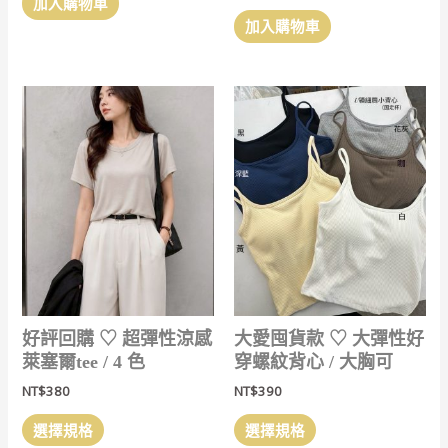
加入購物車
加入購物車
好評回購 ‎♡ 超彈性涼感
大愛囤貨款 ‎♡ 大彈性好
萊塞爾tee / 4 色
穿螺紋背心 / 大胸可
NT$
380
NT$
390
此
此
選擇規格
選擇規格
產
產