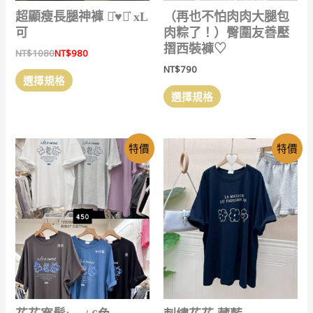
選
選
超顯瘦長腿神褲 ⋆͛♥︎⋆͛ xL
（再也不怕肉肉大腿包
擇
擇
可
肉粽了！）臀圍友善壓
選
選
摺西裝褲♡
NT$
1080
NT$
980
項
項
NT$
790
此
選擇規格
產
此
選擇規格
品
產
有
品
多
有
特價
特價
種
多
款
種
式。
款
可
式。
在
可
產
在
品
產
頁
品
面
頁
選
面
擇
選