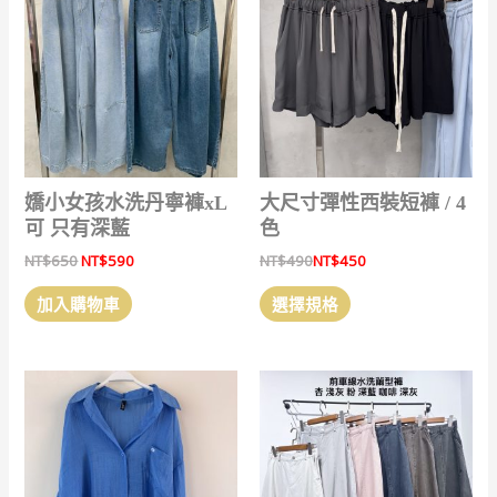
式。
式。
可
可
在
在
產
產
品
品
頁
頁
面
面
選
選
嬌小女孩水洗丹寧褲xL
大尺寸彈性西裝短褲 / 4
擇
擇
可 只有深藍
色
選
選
原
目
NT$
650
NT$
590
NT$
490
NT$
450
項
項
始
前
此
價
價
加入購物車
選擇規格
產
格：
格：
NT$650。
NT$590。
品
有
多
種
款
式。
可