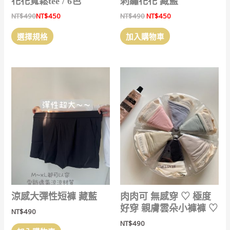
花花寬鬆tee / 6色
刺繡花花 藏藍
選
擇
原
目
NT$
490
NT$
450
NT$
490
NT$
450
項
選
始
前
此
價
價
項
選擇規格
加入購物車
產
格：
格：
NT$490。
NT$450。
品
有
多
種
款
式。
可
在
產
品
頁
面
選
涼感大彈性短褲 藏藍
肉肉可 無感穿 ‎♡ 極度
擇
好穿 親膚雲朵小褲褲 ‎♡
NT$
490
選
NT$
490
項