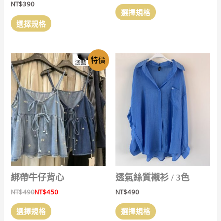
NT$
390
此
項
項
選擇規格
此
產
選擇規格
產
品
品
有
有
多
特價
多
種
種
款
款
式。
式。
可
可
在
在
產
產
品
品
頁
頁
面
面
選
選
擇
綁帶牛仔背心
透氣絲質襯衫 / 3色
擇
選
NT$
490
NT$
450
NT$
490
選
項
此
此
項
選擇規格
選擇規格
產
產