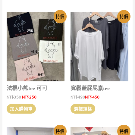
品
品
有
有
特價
特價
多
多
種
種
款
款
式。
式。
可
可
在
在
產
產
品
品
頁
頁
面
面
選
選
法棍小熊tee 可可
寬鬆蓋屁屁素tee
擇
擇
原
目
NT$
350
NT$
250
NT$
490
NT$
450
選
選
始
前
此
價
價
項
項
加入購物車
選擇規格
產
格：
格：
NT$350。
NT$250。
品
有
特價
特價
多