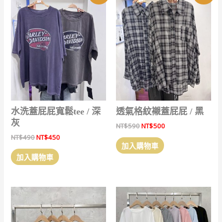
種
款
式。
可
在
產
品
頁
面
選
水洗蓋屁屁寬鬆tee / 深
透氣格紋襯蓋屁屁 / 黑
擇
灰
原
目
NT$
590
NT$
500
選
始
前
原
目
NT$
490
NT$
450
價
價
項
加入購物車
始
前
格：
格：
價
價
加入購物車
NT$590。
NT$500。
格：
格：
NT$490。
NT$450。