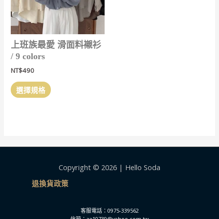
頁
面
選
擇
上班族最愛 滑面料襯衫
選
/ 9 colors
項
NT$
490
此
選擇規格
產
品
有
多
種
款
式。
Copyright © 2026 | Hello Soda
可
退換貨政策
在
產
品
客服電話：0975-339562
頁
信箱：aa10739@yahoo.com.tw