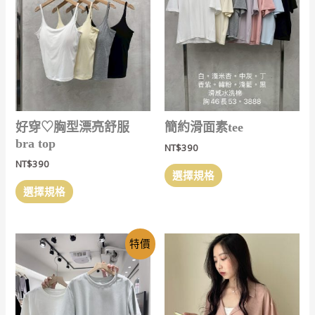
好穿‎♡胸型漂亮舒服
簡約滑面素tee
bra top
NT$
390
NT$
390
此
選擇規格
此
產
選擇規格
產
品
品
有
有
多
特價
多
種
種
款
款
式。
式。
可
可
在