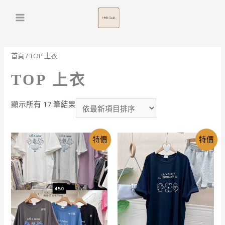
Main
Menu
首頁
/ TOP 上衣
TOP 上衣
依
顯示所有 17 筆結果
最
新
項
特價
特價
目
排
序