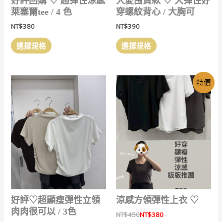
好評回購 ‎♡ 超彈性涼感
大愛囤貨款 ‎♡ 大彈性好
擇
萊塞爾tee / 4 色
穿螺紋背心 / 大胸可
選
NT$
380
NT$
390
項
此
此
選擇規格
選擇規格
產
產
品
品
有
有
特價
多
多
種
種
款
款
式。
式。
可
可
在
在
產
產
品
品
頁
頁
面
面
選
選
好評‎♡超顯瘦彈性立領
涼感方領彈性上衣 ‎♡
擇
擇
肉肉很可以 / 3色
NT$
450
NT$
380
選
選