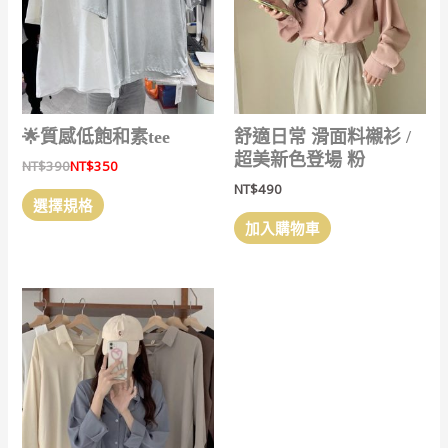
在
產
產
品
品
頁
頁
面
面
選
選
擇
🌟質感低飽和素tee
舒適日常 滑面料襯衫 /
擇
選
超美新色登場 粉
NT$
390
NT$
350
選
項
NT$
490
此
項
選擇規格
產
加入購物車
品
有
多
種
款
式。
可
在
產
品