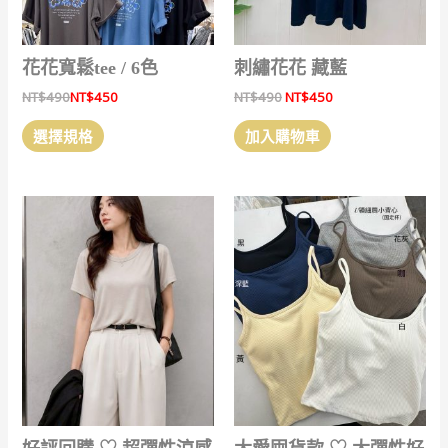
花花寬鬆tee / 6色
刺繡花花 藏藍
原
目
NT$
490
NT$
450
NT$
490
NT$
450
始
前
此
價
價
選擇規格
加入購物車
產
格：
格：
NT$490。
NT$450。
品
有
多
種
款
式。
可
在
產
品
頁
面
選