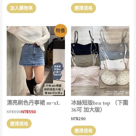
始
前
此
價
價
加入購物車
選擇規格
產
格：
格：
NT$690。
NT$650。
品
有
特價
多
種
款
式。
可
在
產
品
頁
面
選
漂亮刷色丹寧裙 m~xL
冰絲短版bra top （下圍
擇
36可 加大版）
NT$
590
NT$
550
選
NT$
290
此
項
選擇規格
產
此
選擇規格
品
產