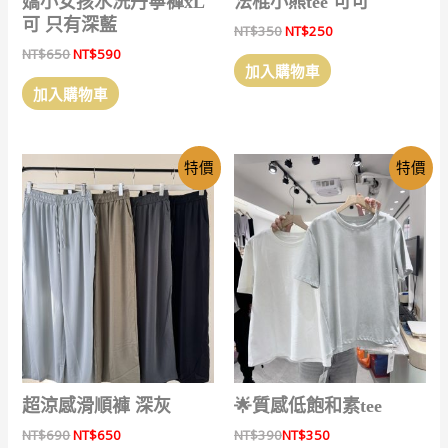
嬌小女孩水洗丹寧褲xL
法棍小熊tee 可可
擇
可 只有深藍
原
目
NT$
350
NT$
250
選
始
前
原
目
NT$
650
NT$
590
價
價
項
加入購物車
始
前
格：
格：
價
價
加入購物車
NT$350。
NT$250。
格：
格：
NT$650。
NT$590。
特價
特價
超涼感滑順褲 深灰
🌟質感低飽和素tee
原
目
NT$
690
NT$
650
NT$
390
NT$
350