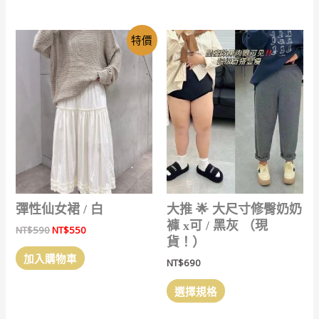
有
品
多
有
特價
種
多
款
種
式。
款
可
式。
在
可
產
在
品
產
頁
品
面
頁
選
面
擇
選
彈性仙女裙 / 白
大推 🌟 大尺寸修臀奶奶
選
擇
褲 x可 / 黑灰 （現
原
目
NT$
590
NT$
550
項
選
始
前
貨！）
價
價
項
加入購物車
NT$
690
格：
格：
NT$590。
NT$550。
此
選擇規格
產
品