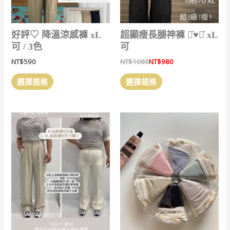
好評‎♡ 降溫涼感褲 xL
超顯瘦長腿神褲 ⋆͛♥︎⋆͛ xL
可 / 3色
可
NT$
590
NT$
1080
NT$
980
此
此
選擇規格
選擇規格
產
產
品
品
有
有
多
多
種
種
款
款
式。
式。
可
可
在
在
產
產
品
品
頁
頁
面
面