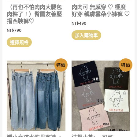
選
選
（再也不怕肉肉大腿包
肉肉可 無感穿 ‎♡ 極度
擇
擇
肉粽了！）臀圍友善壓
好穿 親膚雲朵小褲褲 ‎♡
選
選
摺西裝褲♡
NT$
490
項
項
NT$
790
加入購物車
此
選擇規格
產
品
有
特價
特價
多
種
款
式。
可
在
產
品
頁
面
選