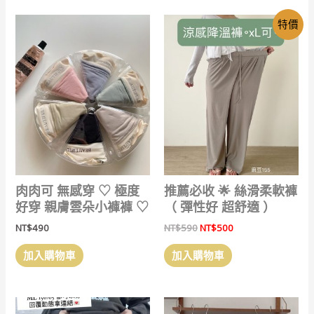
有
特價
多
種
款
式。
可
在
產
品
頁
面
選
肉肉可 無感穿 ‎♡ 極度
推薦必收 🌟 絲滑柔軟褲
擇
好穿 親膚雲朵小褲褲 ‎♡
（ 彈性好 超舒適 ）
選
原
目
NT$
490
NT$
590
NT$
500
項
始
前
價
價
加入購物車
加入購物車
格：
格：
NT$590。
NT$500。