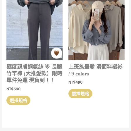
極度親膚銅氨絲 🌟 長腿
上班族最愛 滑面料襯衫
竹竿褲 (大推愛款）限時
/ 9 colors
單件免運 現貨到！！
NT$
490
NT$
690
此
選擇規格
此
產
選擇規格
產
品
品
有
有
多
多
種
種
款