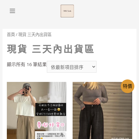
Main
Menu
首頁
/ 現貨 三天內出貨區
現貨 三天內出貨區
依
顯示所有 16 筆結果
最
新
項
特價
目
排
序